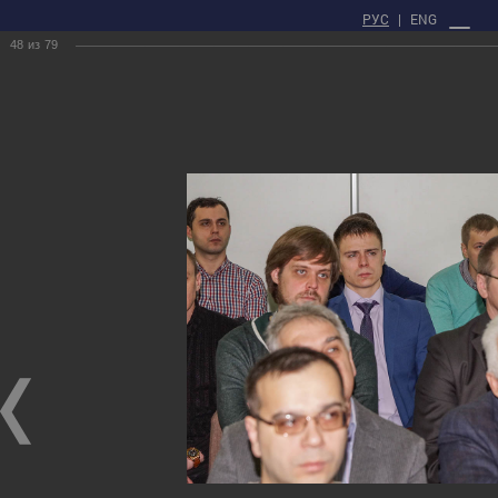
РУС
|
ENG
48
из
79
ЛИЧНЫЙ КАБИНЕТ
Главная
Пресс - центр
Фотогалерея
XXI Russian National Conference on Non-Destructive Testing and
Technical Diagnostics
XXI Russian National Conference on Non-Destructive Testing and Technical
Diagnostics
01.03.2017