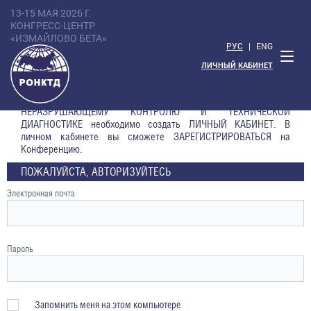
13-15 МАЯ 2026 Г.
КОНГРЕСС-ЦЕНТР
«ИЗМАЙЛОВО БЕТА»
РУС
|
ENG
ЛИЧНЫЙ КАБИНЕТ
Главная
Личный кабинет
Регистрация на Конференцию
Для участия в XXIV ВСЕРОССИЙСКОЙ КОНФЕРЕНЦИИ ПО
НЕРАЗРУШАЮЩЕМУ КОНТРОЛЮ И ТЕХНИЧЕСКОЙ
ДИАГНОСТИКЕ необходимо создать ЛИЧНЫЙ КАБИНЕТ. В
личном кабинете вы сможете ЗАРЕГИСТРИРОВАТЬСЯ на
Конференцию.
ПОЖАЛУЙСТА, АВТОРИЗУЙТЕСЬ
Электронная почта
Пароль
Запомнить меня на этом компьютере