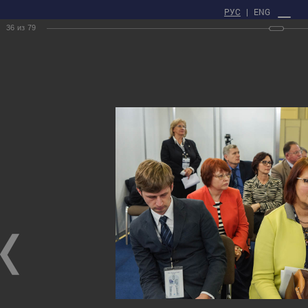
РУС
|
ENG
36
из
79
ЛИЧНЫЙ КАБИНЕТ
Главная
Пресс - центр
Фотогалерея
XXI Russian National Conference on Non-Destructive Testing and
Technical Diagnostics
XXI Russian National Conference on Non-Destructive Testing and Technical
Diagnostics
01.03.2017