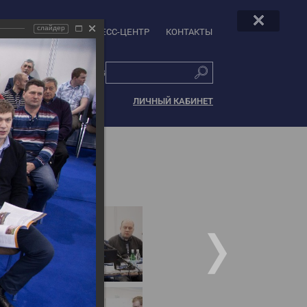
слайдер
РЫ И СПОНСОРЫ
ПРЕСС-ЦЕНТР
КОНТАКТЫ
РУС
|
ENG
ЛИЧНЫЙ КАБИНЕТ
cs