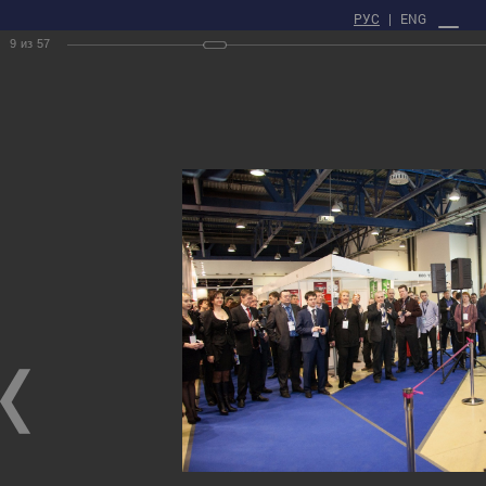
РУС
|
ENG
9
из
57
ЛИЧНЫЙ КАБИНЕТ
Главная
Пресс - центр
Фотогалерея
XX Russian National Conference on Non-Destructive Testing and
Technical Diagnostics
XX Russian National Conference on Non-Destructive Testing and Technical
Diagnostics
10.03.2014