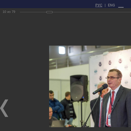
РУС
|
ENG
10
из
79
ЛИЧНЫЙ КАБИНЕТ
Главная
Пресс - центр
Фотогалерея
XXI Russian National Conference on Non-Destructive Testing and
Technical Diagnostics
XXI Russian National Conference on Non-Destructive Testing and Technical
Diagnostics
01.03.2017